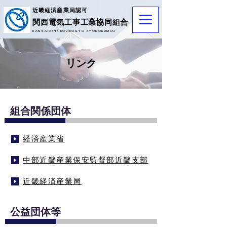
近畿経済産業局認可
​関西電気工事工業協同組合
KANSAIDENKIKOJIKOGYO KYODOKUMIAI
リンク
組合関係団体
経済産業省
中部近畿産業保安監督部近畿支部
近畿経済産業局
​公益団体等